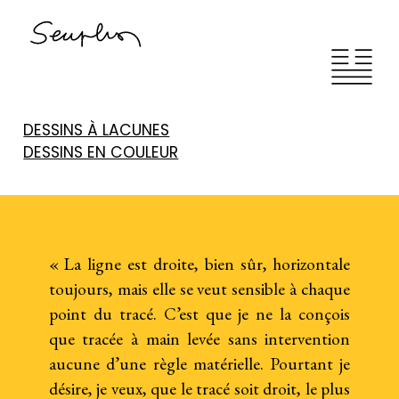
Passer
au
contenu
DESSINS À LACUNES
DESSINS EN COULEUR
« La ligne est droite, bien sûr, horizontale
toujours, mais elle se veut sensible à chaque
point du tracé. C’est que je ne la conçois
que tracée à main levée sans intervention
aucune d’une règle matérielle. Pourtant je
désire, je veux, que le tracé soit droit, le plus