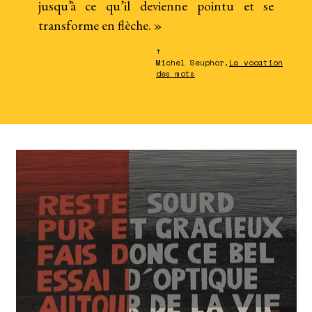
jusqu’à ce qu’il devienne pointu et se
transforme en flèche. »
↑
Michel Seuphor,
La vocation
des mots