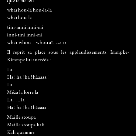
que le me leu
whaï hou-la hou-la-la
whaï hou-la
tini-mini inni-mi
inni-tini inni-mi
whaï-whou – whou aï ……i i i
Il reprit sa place sous les applaudissements. Immpke-
Kimmpe lui succéda :
La
Ha ! ha ! ha ! hâaaaa !
La
Méza la lorre la
La …… la
Ha ! ha ! ha ! hâaaaa !
Maille stoupa
Maille stoupa kali
Kali quamme