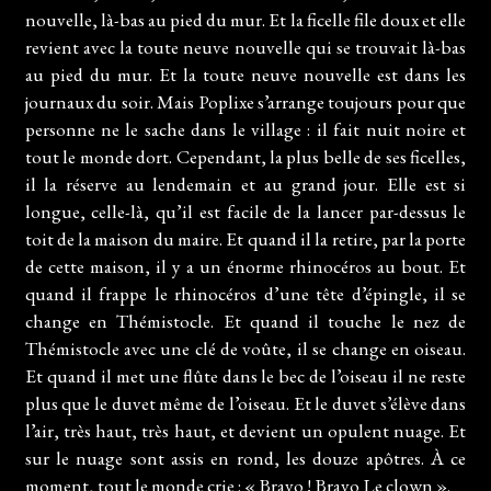
nouvelle, là-bas au pied du mur. Et la ficelle file doux et elle
revient avec la toute neuve nouvelle qui se trouvait là-bas
au pied du mur. Et la toute neuve nouvelle est dans les
journaux du soir. Mais Poplixe s’arrange toujours pour que
personne ne le sache dans le village : il fait nuit noire et
tout le monde dort. Cependant, la plus belle de ses ficelles,
il la réserve au lendemain et au grand jour. Elle est si
longue, celle-là, qu’il est facile de la lancer par-dessus le
toit de la maison du maire. Et quand il la retire, par la porte
de cette maison, il y a un énorme rhinocéros au bout. Et
quand il frappe le rhinocéros d’une tête d’épingle, il se
change en Thémistocle. Et quand il touche le nez de
Thémistocle avec une clé de voûte, il se change en oiseau.
Et quand il met une flûte dans le bec de l’oiseau il ne reste
plus que le duvet même de l’oiseau. Et le duvet s’élève dans
l’air, très haut, très haut, et devient un opulent nuage. Et
sur le nuage sont assis en rond, les douze apôtres. À ce
moment, tout le monde crie : « Bravo ! Bravo Le clown ».