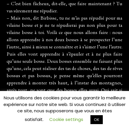
– C’est bien fâcheux, dit-elle, que faire maintenant ? Tu
vas sûrement me répudier.
– Mais non, dit Birbisse, tu ne m’as pas répudié pour ma
vilaine bosse et je ne te répudierai pas non plus pour ta
vilaine bosse à toi. Voilà ce que nous allons faire : nous
allons apprendre à nos deux bosses à se prospecter l’une
l’autre, ainsi à mieux se connaître et à s’aimer l’une l’autre.
Puis elles vont apprendre à s’épauler et à ne plus faire
qu’une seule bosse. Deux bosses ensemble ne faisant plus
qu’une, cela peut réaliser des tas de choses, des tas de rêves
bossus et pas bossus, je pense même qu’elles pourront
apprendre à monter très haut, à l’instar des montagnes,
après tout, ne sont que des bosses elles aussi. Qui sait si
avant de mourir, nous n’aurons pas le temps de faire de nos
Nous utilisons des cookies pour vous garantir la meilleure
deux vilaines bosses unifiées une vraie montagne avec des
expérience sur notre site web. Si vous continuez à utiliser
ce site, nous supposerons que vous en êtes
pâturages ? Essayons toujours, cela vaut mieux que de
continuer à vivre comme des mouflons.
satisfait.
Cookie settings
OK
Ils réussirent très bien dans l’entreprise que tout le monde