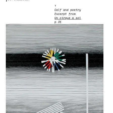
↑
Calf and poetry
Excerpt from
Un cirque à soi
p 31