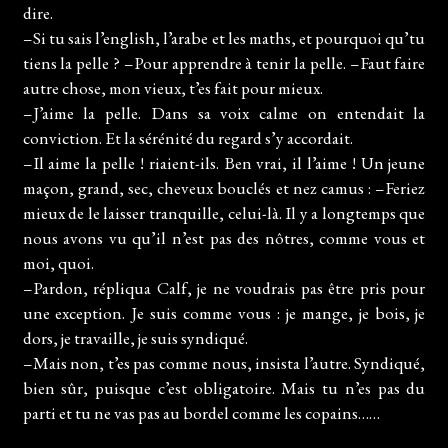
dire.
–Si tu sais l’english, l’arabe et les maths, et pourquoi qu’tu
tiens la pelle ? –Pour apprendre à tenir la pelle. –Faut faire
autre chose, mon vieux, t’es fait pour mieux.
–J’aime la pelle. Dans sa voix calme on entendait la
conviction. Et la sérénité du regard s’y accordait.
–Il aime la pelle ! riaient-ils. Ben vrai, il l’aime ! Un jeune
maçon, grand, sec, cheveux bouclés et nez camus : –Feriez
mieux de le laisser tranquille, celui-là. Il y a longtemps que
nous avons vu qu’il n’est pas des nôtres, comme vous et
moi, quoi.
–Pardon, répliqua Calf, je ne voudrais pas être pris pour
une exception. Je suis comme vous : je mange, je bois, je
dors, je travaille, je suis syndiqué.
–Mais non, t’es pas comme nous, insista l’autre. Syndiqué,
bien sûr, puisque c’est obligatoire. Mais tu n’es pas du
parti et tu ne vas pas au bordel comme les copains……