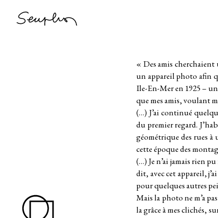
Passer
au
contenu
« Des amis cherchaient u
un appareil photo afin qu
Ile-En-Mer en 1925 – une
que mes amis, voulant me
(…) J’ai continué quelque
du premier regard. J’habi
géométrique des rues à un
cette époque des montage
(…) Je n’ai jamais rien 
dit, avec cet appareil, 
pour quelques autres pein
Mais la photo ne m’a pas
la grâce à mes clichés, su