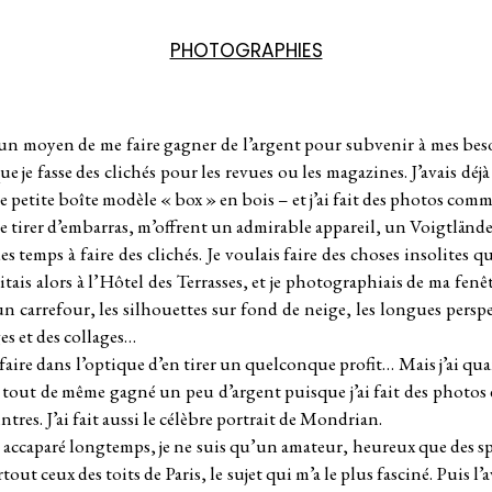
PHOTOGRAPHIES
n moyen de me faire gagner de l’argent pour subvenir à mes besoin
e je fasse des clichés pour les revues ou les magazines. J’avais déjà
 petite boîte modèle « box » en bois – et j’ai fait des photos comm
 tirer d’embarras, m’offrent un admirable appareil, un Voigtlände
s temps à faire des clichés. Je voulais faire des choses insolites qu
tais alors à l’Hôtel des Terrasses, et je photographiais de ma fenê
 carrefour, les silhouettes sur fond de neige, les longues perspecti
s et des collages…
pu faire dans l’optique d’en tirer un quelconque profit… Mais j’ai 
j’ai tout de même gagné un peu d’argent puisque j’ai fait des photo
tres. J’ai fait aussi le célèbre portrait de Mondrian.
 accaparé longtemps, je ne suis qu’un amateur, heureux que des sp
rtout ceux des toits de Paris, le sujet qui m’a le plus fasciné. Puis 