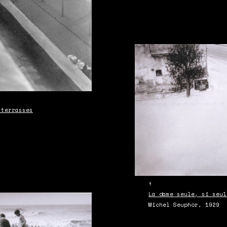
 terrasses
↑
La dame seule, si seul
Michel Seuphor, 1929