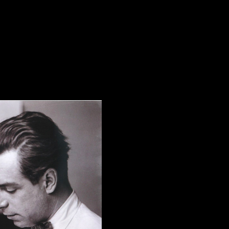
os à partir des négatifs
phor, signée et numérotée
0, Paris, 1994, tirage
FR
EN