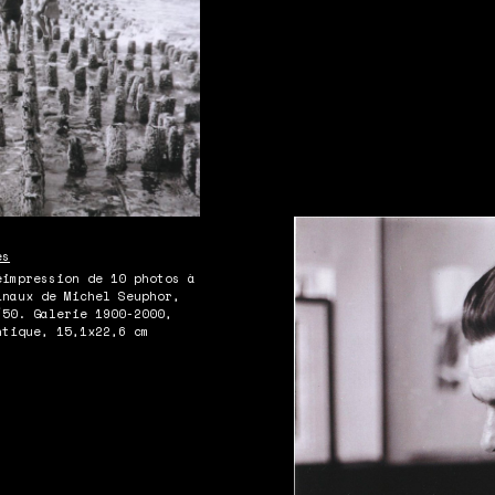
Réimpression de 10 phot
originaux de Michel Seu
ed 3/50. Galerie 1900-200
argentique, 15x22,7 cm
es
éimpression de 10 photos à
inaux de Michel Seuphor,
/50. Galerie 1900-2000,
ntique, 15,1x22,6 cm