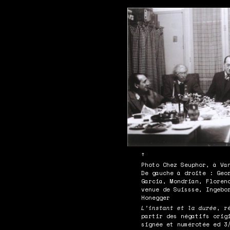
↑
Photo Chez Seuphor, à Va
De gauche à droite : Geo
Garcia, Mondrian, Floren
venue de Suissse, Ingebo
Honegger
L’instant et la durée
, r
partir des négatifs orig
signée et numérotée ed 3