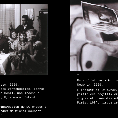
↑
Prampolini regardant u
Seuphor, 1929.
nves, 1929.
rges Vantongerloo, Torres-
L’instant et la durée,
ce Henri, une inconnue
partir des négatifs or
rg Bjarnason. Debout :
signée et numérotée ed
Paris, 1994, tirage ar
éimpression de 10 photos à
inaux de Michel Seuphor,
/50.