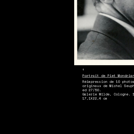
↑
Portrait de Piet Mondria
Réimpression de 10 photo
originaux de Michel Seup
ed 27/50.
Galerie Wilde, Cologne. 
17,1X22,4 cm