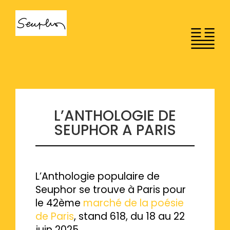
Passer
au
contenu
L’ANTHOLOGIE DE
SEUPHOR A PARIS
L’Anthologie populaire de
Seuphor se trouve à Paris pour
le 42ème
marché de la poésie
de Paris
, stand 618, du 18 au 22
juin 2025.